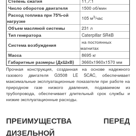
Степень сжатия
11,7:1
Число оборотов двигателя
1500 об/мин
Расход топлива при 75%-ой
3
105 м
/час
нагрузке
Объем масляной системы
231 л
Тип генератора
Caterpillar SR4B
на постоянных
Система возбуждения
магнитах
Масса
8695 кг
Габаритные размеры (ДхШхВ)
3660х1960х1570 мм
Прочная конструкция, созданная на основе надежного
газового двигателя G3508 LE SCAC, обеспечивает
максимальные эксплуатационные показатели при работе на
природном газе низкого давления, подаваемом из
трубопровода, обеспечивает длительный срок службы и
низкие эксплуатационные расходы.
ПРЕИМУЩЕСТВА ПЕРЕД
ДИЗЕЛЬНОЙ