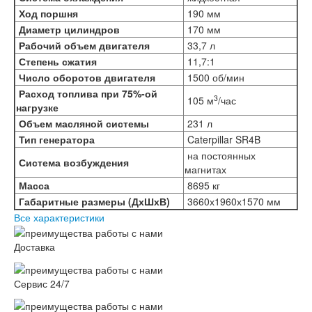
Ход поршня
190 мм
Диаметр цилиндров
170 мм
Рабочий объем двигателя
33,7 л
Степень сжатия
11,7:1
Число оборотов двигателя
1500 об/мин
Расход топлива при 75%-ой
3
105 м
/час
нагрузке
Объем масляной системы
231 л
Тип генератора
Caterpillar SR4B
на постоянных
Система возбуждения
магнитах
Масса
8695 кг
Габаритные размеры (ДхШхВ)
3660х1960х1570 мм
Все характеристики
Доставка
Сервис 24/7