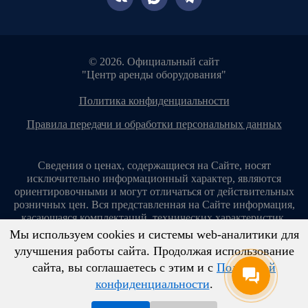
© 2026. Официальный сайт
"Центр аренды оборудования"
политика конфиденциальности
правила передачи и обработки персональных данных
Сведения о ценах, содержащиеся на Сайте, носят
исключительно информационный характер, являются
ориентировочными и могут отличаться от действительных
розничных цен. Вся представленная на Сайте информация,
касающаяся комплектаций, технических характеристик,
цветовых сочетаний, стоимости услуг, сервисного
Мы используем cookies и системы web-аналитики для
обслуживания, дополнительного оборудования, условий
улучшения работы сайта. Продолжая использование
аренды оборудования и т. п., ни при каких условиях не
сайта, вы соглашаетесь с этим и с
Политикой
является публичной офертой, определяемой положениями
конфиденциальности
.
ст. 437 Гражданского кодекса Российской Федерации.
Копирование материалов с сайта без разрешения запрещено!