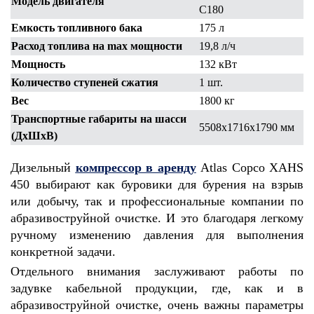
Модель двигателя
C180
Емкость топливного бака
175 л
Расход топлива на max мощности
19,8 л/ч
Мощность
132 кВт
Количество ступеней сжатия
1 шт.
Вес
1800 кг
Транспортные габариты на шасси
5508х1716х1790 мм
(ДхШхВ)
Дизельный
компрессор в аренду
Atlas Copco XAHS
450 выбирают как буровики для бурения на взрыв
или добычу, так и профессиональные компании по
абразивоструйной очистке. И это благодаря легкому
ручному изменению давления для выполнения
конкретной задачи.
Отдельного внимания заслуживают работы по
задувке кабельной продукции, где, как и в
абразивоструйной очистке, очень важны параметры