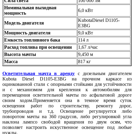
Сила света
100 000 лм
Номинальная выходная
6,0 кВт
мощность
KubotaDiesel D1105-
Модель двигателя
E3BG
Мощность двигателя
9,0 кВт
Емкость топливного бака
114 л
Расход топлива при освещении
1,67 л/час
Высота мачты
9,450 м
Масса
817 кг
Осветительная мачта в аренду
с дизельным двигателем
Kubota Diesel D1105-E3BG на прочном каркасе из
оцинкованной стали с опорными стойками для устойчивости
и с механизмом для крепления к автомобилям для
перемещения осветительной мачты по асфальтовой дороге
своим ходом.Применяется она в темное время суток
освещения работ по строительству, ремонту дорог,
трубопроводов и т.д. Освещение регулируется либо
поворотом мачты на 360 градусов, либо регулировкой угла
наклона лампсо свободой вращения по двум осям, что
позволяет настроить искуственное освещение под любые
нужды.