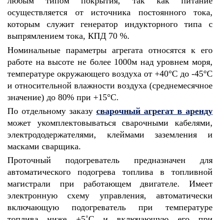
любым типом покрытия, так как питание
осуществляется от источника постоянного тока,
которым служит генератор индукторного типа с
выпрямлением тока, КПД 70 %.
Номинальные параметры агрегата относятся к его
работе на высоте не более 1000м над уровнем моря,
температуре окружающего воздуха от +40°С до -45°С
и относительной влажности воздуха (среднемесячное
значение) до 80% при +15°С.
По отдельному заказу
сварочный агрегат в аренду
может укомплектовываться сварочными кабелями,
электрододержателями, клеймами заземления и
масками сварщика.
Проточный подогреватель предназначен для
автоматического подогрева топлива в топливной
магистрали при работающем двигателе. Имеет
электронную схему управления, автоматически
включающую подогреватель при температуре
топлива ниже +5˚С и включающую его при