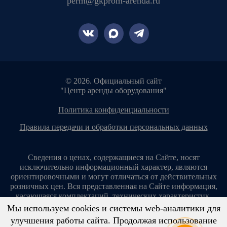
perm@gkprom-arenda.ru
© 2026. Официальный сайт
"Центр аренды оборудования"
политика конфиденциальности
правила передачи и обработки персональных данных
Сведения о ценах, содержащиеся на Сайте, носят
исключительно информационный характер, являются
ориентировочными и могут отличаться от действительных
розничных цен. Вся представленная на Сайте информация,
касающаяся комплектаций, технических характеристик,
цветовых сочетаний, стоимости услуг, сервисного
Мы используем cookies и системы web-аналитики для
обслуживания, дополнительного оборудования, условий
улучшения работы сайта. Продолжая использование
аренды оборудования и т. п., ни при каких условиях не