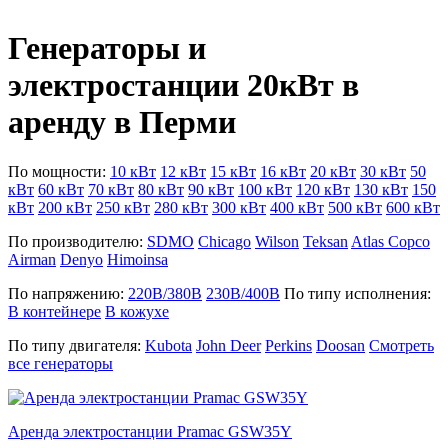
Генераторы и
электростанции 20кВт в
аренду в Перми
По мощности:
10 кВт
12 кВт
15 кВт
16 кВт
20 кВт
30 кВт
50
кВт
60 кВт
70 кВт
80 кВт
90 кВт
100 кВт
120 кВт
130 кВт
150
кВт
200 кВт
250 кВт
280 кВт
300 кВт
400 кВт
500 кВт
600 кВт
По производителю:
SDMO
Chicago
Wilson
Teksan
Atlas Copco
Airman
Denyo
Himoinsa
По напряжению:
220В/380В
230В/400В
По типу исполнения:
В контейнере
В кожухе
По типу двигателя:
Kubota
John Deer
Perkins
Doosan
Смотреть
все генераторы
Аренда электростанции Pramac GSW35Y